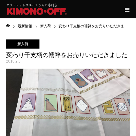
最新情報
新入荷
変わり干支柄の襦袢をお売りいただきました
ホーム
新入荷
変わり干支柄の襦袢をお売りいただきました
2018.2.3