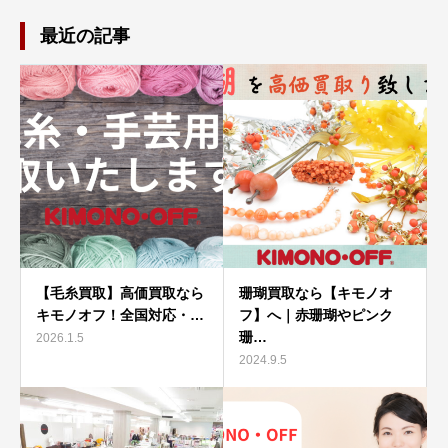
最近の記事
【毛糸買取】高価買取なら
珊瑚買取なら【キモノオ
キモノオフ！全国対応・…
フ】へ｜赤珊瑚やピンク
珊…
2026.1.5
2024.9.5