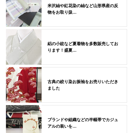
米沢紬や紅花染の紬など山形県産の反
物をお取り扱…
絽の小紋など夏着物を多数販売してお
ります！盛夏…
古典の絞り染お振袖をお売りいただき
ました
ブランドや組織などの半幅帯でカジュ
アルの装いを…