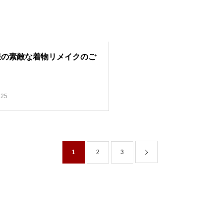
様の素敵な着物リメイクのご
.25
1
2
3