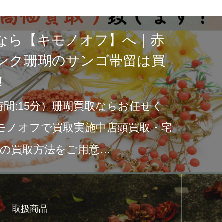
着物を宅配買取で査定しま
対象ですので売ることがで
ル着物』の買取サービスで、大切な
人へ宅配買取で手軽にウール着物を
ょう！手軽で便利！…
取扱商品