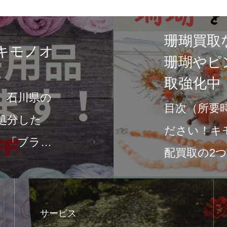
ウールの
オフで素
す！買取
きます！
は風情あふ
目次『ウー
。その中で
着物を次の
じさせる日
売却しまし
サービス