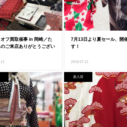
オフ買取催事 in 岡崎／た
7月13日より夏セール、開
んのご来店ありがとうござい
す！
！
.12
2019.07.12
新入荷