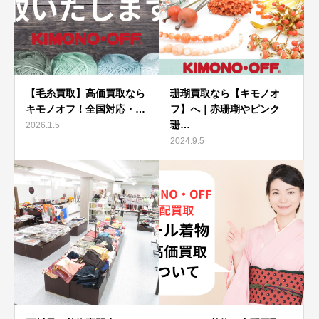
【毛糸買取】高価買取なら
珊瑚買取なら【キモノオ
キモノオフ！全国対応・…
フ】へ｜赤珊瑚やピンク
珊…
2026.1.5
2024.9.5