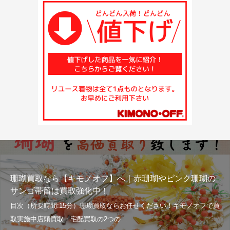
珊瑚買取なら【キモノオフ】へ｜赤珊瑚やピンク珊瑚の
サンゴ帯留は買取強化中！