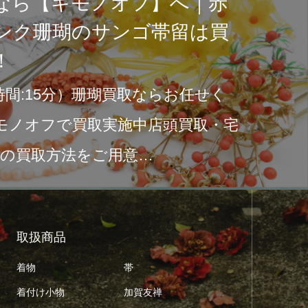
ウールの着物
で素
す！買取対象
きます！
あふ
目次『ウール着物
中で
着物を次の人へ宅
る日
売却しましょう！
取扱商品
着物
帯
着付け小物
加賀友禅