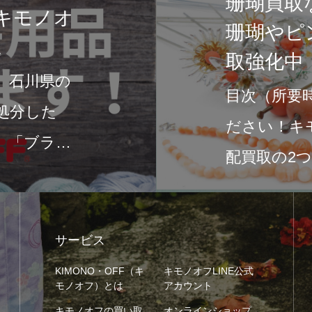
石川県の着物専門店キモノオフ
敵な着物を手に入れよう
みなさん、こんにちは！石川県には風情
れる文化と伝統が息づいています。その
も、着物は特に美しさと歴史を感じさせ
本の伝統文化です。…
サービス
KIMONO・OFF（キ
キモノオフLINE公式
モノオフ）とは
アカウント
キモノオフの買い取
オンラインショップ