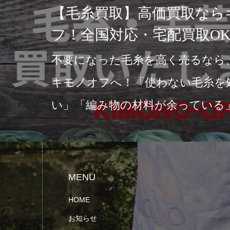
【キモノオフ】へ｜赤
珊瑚のサンゴ帯留は買
5分）珊瑚買取ならお任せく
フで買取実施中店頭買取・宅
取方法をご用意…
MENU
HOME
お知らせ