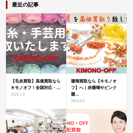
最近の記事
【毛糸買取】高価買取なら
珊瑚買取なら【キモノオ
キモノオフ！全国対応・…
フ】へ｜赤珊瑚やピンク
珊…
2026.1.5
2024.9.5