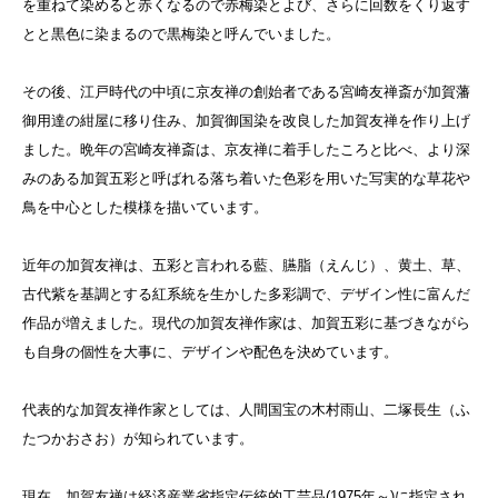
を重ねて染めると赤くなるので赤梅染とよび、さらに回数をくり返す
とと黒色に染まるので黒梅染と呼んでいました。
その後、江戸時代の中頃に京友禅の創始者である宮崎友禅斎が加賀藩
御用達の紺屋に移り住み、加賀御国染を改良した加賀友禅を作り上げ
ました。晩年の宮崎友禅斎は、京友禅に着手したころと比べ、より深
みのある加賀五彩と呼ばれる落ち着いた色彩を用いた写実的な草花や
鳥を中心とした模様を描いています。
近年の加賀友禅は、五彩と言われる藍、臙脂（えんじ）、黄土、草、
古代紫を基調とする紅系統を生かした多彩調で、デザイン性に富んだ
作品が増えました。現代の加賀友禅作家は、加賀五彩に基づきながら
も自身の個性を大事に、デザインや配色を決めています。
代表的な加賀友禅作家としては、人間国宝の木村雨山、二塚長生（ふ
たつかおさお）が知られています。
現在、加賀友禅は経済産業省指定伝統的工芸品(1975年～)に指定され