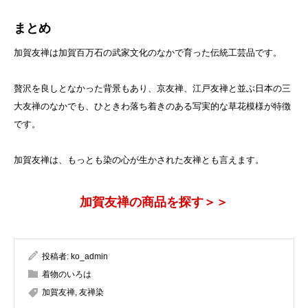
まとめ
加賀友禅は加賀百万石の武家文化のなかで育った伝統工芸品です。
贅沢を良しとなかった背景もあり、京友禅、江戸友禅と並ぶ日本の三
大友禅のなかでも、ひときわ落ち着きのある写実的な草花模様が特徴
です。
加賀友禅は、もっとも染の心が生かされた友禅とも言えます。
加賀友禅の商品を探す＞＞
投稿者:
ko_admin
着物のいろは
加賀友禅
,
友禅染