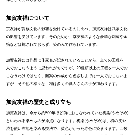
加賀友禅について
京友禅が貴族文化の影響を受けているのに比べ、加賀友禅は武家文化
の影響を受けています。そのためか、京友禅のような豪華な刺繍や金
箔などは施されておらず、染のみで作られています。
加賀友禅には作品に作家名が記されていることから、全ての工程を一
人でおこなうように思われがちですが、20種類以上の工程を一人でお
こなうわけではなく、図案の作成から色ざしまでは一人でおこないま
すが、その他の様々な工程は多くの職人さんの手が加わります。
加賀友禅の歴史と成り立ち
加賀友禅は、今から約500年ほど前におこなわれていた梅染(うめぞめ)
といわれる染めものが原点になります。梅染(うめぞめ)は、梅の皮や
渋を使い布地を染める技法で、黄色がかった赤色に染まります。回数