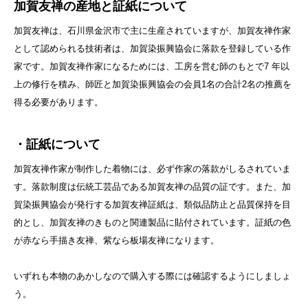
加賀友禅の産地と証紙について
加賀友禅は、石川県金沢市で主に生産されていますが、加賀友禅作家
として認められる技術者は、加賀染振興協会に落款を登録している作
家です。加賀友禅作家になるためには、工房を営む師のもとで7 年以
上の修行を積み、師匠と加賀染振興協会の会員1名の合計2名の推薦を
得る必要があります。
・証紙について
加賀友禅作家が制作した着物には、必ず作家の落款がしるされていま
す。落款制度は伝統工芸品である加賀友禅の品質の証です。また、加
賀染振興協会が発行する加賀友禅証紙は、類似品防止と品質保持を目
的とし、加賀友禅のきものと関連製品に貼付されています。証紙の色
が赤なら手描き友禅、紫なら板場友禅になります。
いずれも本物のあかしなので購入する際には確認するようにしましょ
う。