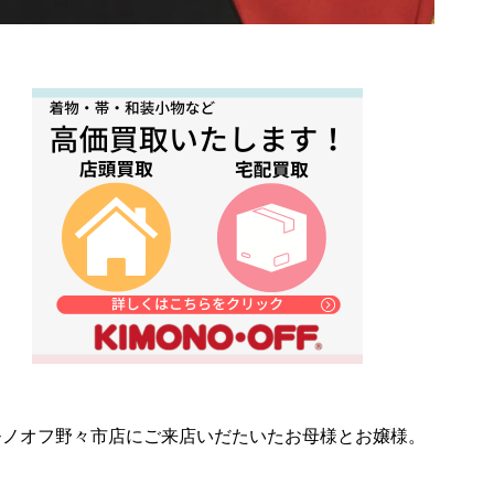
モノオフ野々市店にご来店いだたいたお母様とお嬢様。