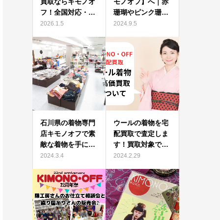
買取ならキモノオ
モノオフ】へ｜赤
フ！全国対応・…
珊瑚やピンク珊…
2026.1.5
2024.9.5
石川県の着物専門
ウールの着物を宅
店キモノオフで素
配買取で査定しま
敵な着物を手に…
す！買取対象で…
2024.3.4
2024.2.29