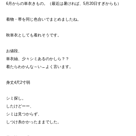
6月からの単衣きもの。（最近は暑ければ、5月20日すぎからも）
着物・帯を同じ色合いでまとめましたね。
秋単衣としても着れそうです。
お値段、
単衣紬、少々シミあるのかしら？？
着たらわかんな～い←よく言います。
身丈4尺2寸弱
シミ探し。
したけどーー、
シミは見つからず、
しつけ糸かかったままでした。