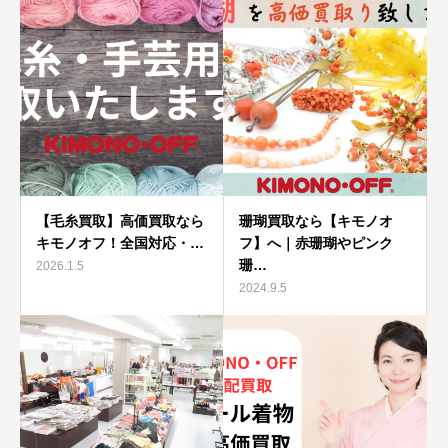
【毛糸買取】高価買取なら
珊瑚買取なら【キモノオ
キモノオフ！全国対応・…
フ】へ｜赤珊瑚やピンク
珊…
2026.1.5
2024.9.5