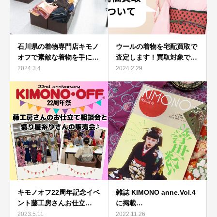
石川県の着物専門店キモノ
ウールの着物を宅配買取で
オフで素敵な着物を手に…
査定します！買取対象で…
2024.3.4
2024.2.29
キモノオフ22周年記念イベ
雑誌 KIMONO anne.Vol.4
ント藤工房さんお仕立…
に掲載…
2023.5.11
2022.11.26