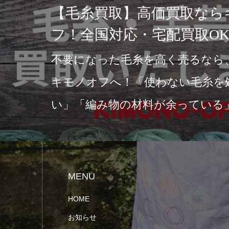
取なら【キモノオフ】へ｜赤
ピンク珊瑚のサンゴ帯留は買
中！
要時間:15分）珊瑚買取ならお任せく
キモノオフで買取実施中店頭買取・宅
2つの買取方法をご用意…
MENU
HOME
お知らせ