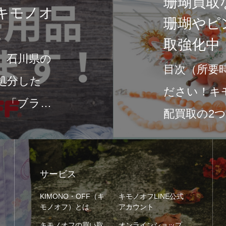
石川県の着物専門店キモ
敵な着物を手に入れよう
みなさん、こんにちは！石川県
れる文化と伝統が息づいていま
も、着物は特に美しさと歴史を
本の伝統文化です。…
サービス
KIMONO・OFF（キ
キモノオフLINE公式
モノオフ）とは
アカウント
キモノオフの買い取
オンラインショップ