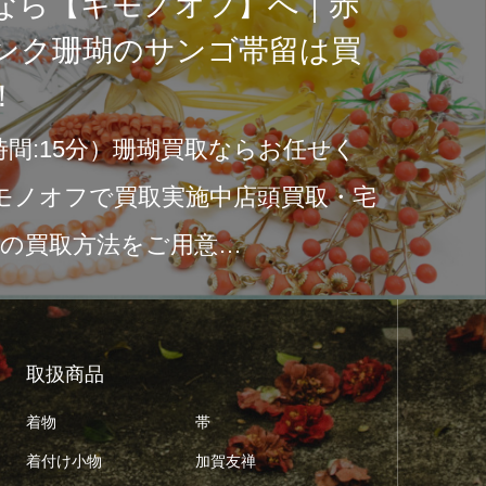
ウール
ノオフで素
す！買
きます
には風情あふ
目次『ウ
す。その中で
着物を次
感じさせる日
売却しま
取扱商品
着物
帯
着付け小物
加賀友禅