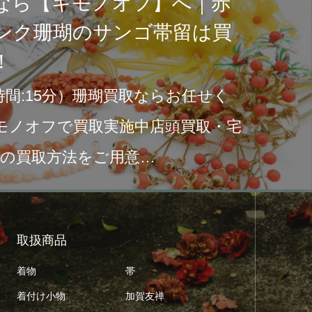
ウールの着物を
素
す！買取対象で
きます！
あふ
目次『ウール着物』
中で
着物を次の人へ宅配
日
売却しましょう！手
取扱商品
着物
帯
着付け小物
加賀友禅