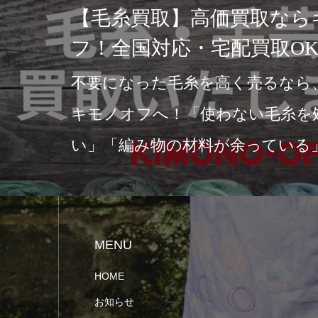
キモノオフ】へ｜赤
瑚のサンゴ帯留は買
5分）珊瑚買取ならお任せく
で買取実施中店頭買取・宅
方法をご用意…
MENU
HOME
お知らせ