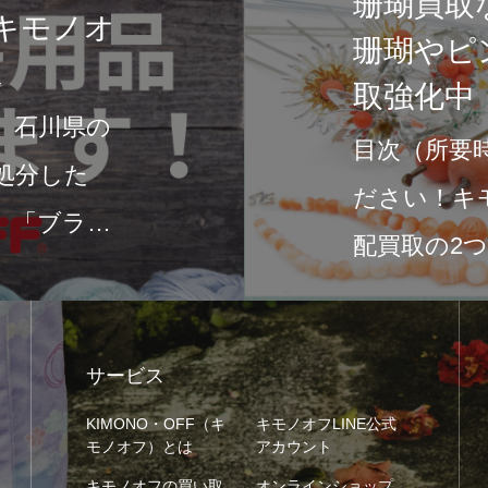
石川県の着物専門店キモノオフで
敵な着物を手に入れよう
みなさん、こんにちは！石川県には風情
れる文化と伝統が息づいています。その
も、着物は特に美しさと歴史を感じさせる
本の伝統文化です。…
サービス
KIMONO・OFF（キ
キモノオフLINE公式
モノオフ）とは
アカウント
キモノオフの買い取
オンラインショップ