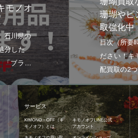
石川県の着物専門店
敵な着物を手に入れ
みなさん、こんにちは！石
れる文化と伝統が息づいて
も、着物は特に美しさと歴
本の伝統文化です。…
サービス
KIMONO・OFF（キ
キモノオフLINE公式
モノオフ）とは
アカウント
キモノオフの買い取
オンラインショップ