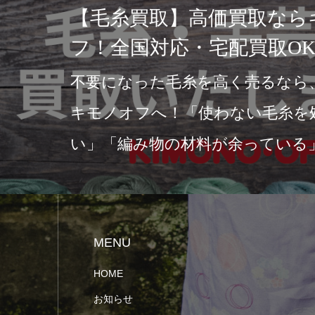
瑚買取なら【キモノオフ】へ｜赤
瑚やピンク珊瑚のサンゴ帯留は買
強化中！
（所要時間:15分）珊瑚買取ならお任せく
い！キモノオフで買取実施中店頭買取・宅
取の2つの買取方法をご用意…
MENU
HOME
お知らせ