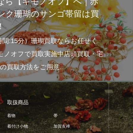
なら【キモノオフ】へ｜赤
ンク珊瑚のサンゴ帯留は買
！
間:15分）珊瑚買取ならお任せく
モノオフで買取実施中店頭買取・宅
つの買取方法をご用意…
取扱商品
着物
帯
着付け小物
加賀友禅