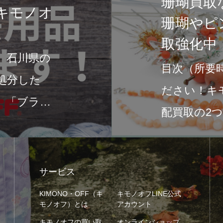
珊瑚買取
キモノオ
珊瑚やピ
K
取強化中
、石川県の
目次（所要時
処分した
ださい！キ
」「ブラン
配買取の2
サービス
KIMONO・OFF（キ
キモノオフLINE公式
モノオフ）とは
アカウント
キモノオフの買い取
オンラインショップ