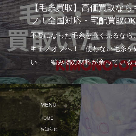
【毛糸買取】高価買取なら
フ！全国対応・宅配買取O
不要になった毛糸を高く売るなら
キモノオフへ！「使わない毛糸を
い」「編み物の材料が余っている
ド毛糸を高く売りたい…
MENU
HOME
お知らせ