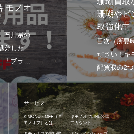
【キモノオフ】へ｜赤
珊瑚のサンゴ帯留は買
15分）珊瑚買取ならお任せく
オフで買取実施中店頭買取・宅
取方法をご用意…
サービス
KIMONO・OFF（キ
キモノオフLINE公式
モノオフ）とは
アカウント
キモノオフの買い取
オンラインショップ