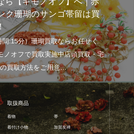
石川県の着物専門店キモノオフ
敵な着物を手に入れよう
みなさん、こんにちは！石川県には風
れる文化と伝統が息づいています。そ
も、着物は特に美しさと歴史を感じさ
本の伝統文化です。…
取扱商品
着物
帯
着付け小物
加賀友禅