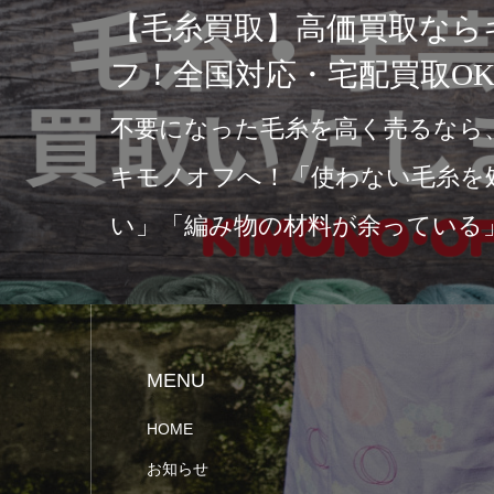
珊瑚買取なら
ノオ
珊瑚やピンク
取強化中！
川県の
目次（所要時間:
した
ださい！キモノ
ブラン
配買取の2つの買
MENU
HOME
お知らせ