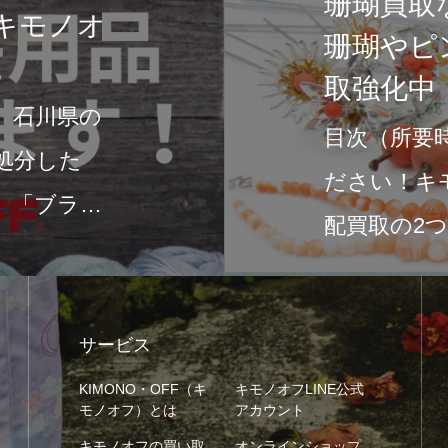
珊瑚買取なら
ノオ
珊瑚やピンク
取強化中！
県の
目次（所要時間:1
た
ださい！キモノオ
ラン
配買取の2つの買
サービス
KIMONO・OFF（キ
キモノオフLINE公式
モノオフ）とは
アカウント
キモノオフの買い取
オンラインショップ