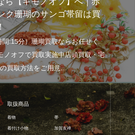
【キモノオフ】へ｜赤
珊瑚のサンゴ帯留は買
5分）珊瑚買取ならお任せく
フで買取実施中店頭買取・宅
取方法をご用意…
取扱商品
着物
帯
着付け小物
加賀友禅