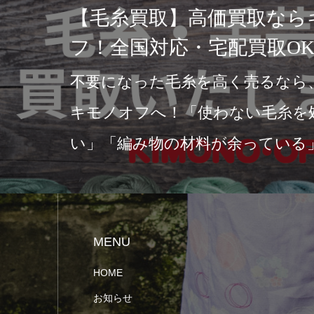
【毛糸買取】高価買取ならキモ
フ！全国対応・宅配買取OK
不要になった毛糸を高く売るなら、石川
キモノオフへ！「使わない毛糸を処分し
い」「編み物の材料が余っている」「ブ
ド毛糸を高く売りたい…
MENU
HOME
お知らせ