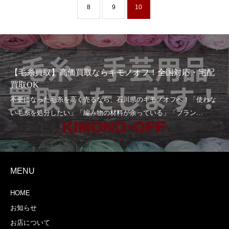
8
9
10
【毛糸買取】高価買取ならキモノオフ！全国対応・宅配
買取OK
MENU
HOME
お知らせ
お店について